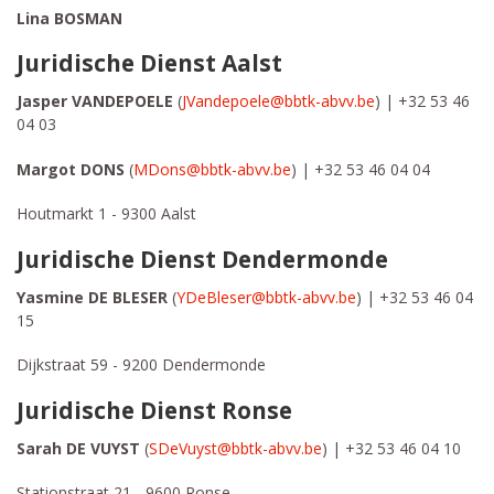
Lina BOSMAN
Juridische Dienst Aalst
Jasper VANDEPOELE
(
JVandepoele@bbtk-abvv.be
) | +32 53 46
04 03
Margot DONS
(
MDons@bbtk-abvv.be
) | +32 53 46 04 04
Houtmarkt 1 - 9300 Aalst
Juridische Dienst Dendermonde
Yasmine DE BLESER
(
YDeBleser@bbtk-abvv.be
) | +32 53 46 04
15
Dijkstraat 59 - 9200 Dendermonde
Juridische Dienst Ronse
Sarah DE VUYST
(
SDeVuyst@bbtk-abvv.be
) |
+32 53 46 04 10
Stationstraat 21 - 9600 Ronse