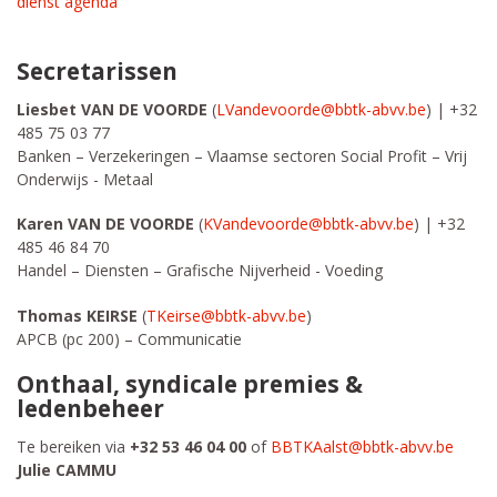
dienst agenda
Secretarissen
Liesbet VAN DE VOORDE
(
LVandevoorde@bbtk-abvv.be
) | +32
485 75 03 77
Banken – Verzekeringen – Vlaamse sectoren Social Profit – Vrij
Onderwijs - Metaal
Karen VAN DE VOORDE
(
KVandevoorde@bbtk-abvv.be
) | +32
485 46 84 70
Handel – Diensten – Grafische Nijverheid - Voeding
Thomas KEIRSE
(
TKeirse@bbtk-abvv.be
)
APCB (pc 200) – Communicatie
Onthaal, syndicale premies &
ledenbeheer
Te bereiken via
+32 53 46 04 00
of
BBTKAalst@bbtk-abvv.be
Julie CAMMU