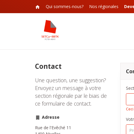
Qui sommes-nous?
Nos régionales
Dev
Contact
Co
Une question, une suggestion?
Envoyez un message à votre
Sect
section régionale par le biais de
ce formulaire de contact.
Ceci
Adresse
Vot
Rue de l'Evêché 11
1400 Nivelles