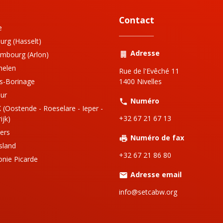
Contact
e
urg (Hasselt)
Adresse
mbourg (Arlon)
helen
Rue de l'Evêché 11
s-Borinage
1400 Nivelles
ur
Numéro
 (Oostende - Roeselare - Ieper -
+32 67 21 67 13
ijk)
iers
Numéro de fax
sland
+32 67 21 86 80
onie Picarde
Adresse email
info@setcabw.org