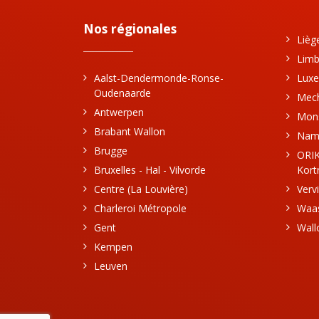
Nos régionales
Lièg
Limb
Luxe
Aalst-Dendermonde-Ronse-
Oudenaarde
Mec
Antwerpen
Mon
Brabant Wallon
Nam
Brugge
ORIK
Kortr
Bruxelles - Hal - Vilvorde
Verv
Centre (La Louvière)
Waa
Charleroi Métropole
Wall
Gent
Kempen
Leuven